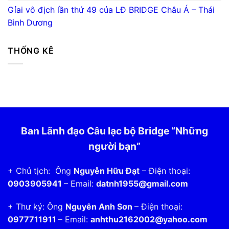
Gỉai vô địch lần thứ 49 của LĐ BRIDGE Châu Á – Thái
Bình Dương
THỐNG KÊ
Ban Lãnh đạo Câu lạc bộ Bridge “Những
người bạn”
+ Chủ tịch: Ông
Nguyễn Hữu Đạt
– Điện thoại:
0903905941
– Email:
datnh1955@gmail.com
+ Thư ký: Ông
Nguyễn Anh Sơn
– Điện thoại:
0977711911
– Email:
anhthu2162002@yahoo.com